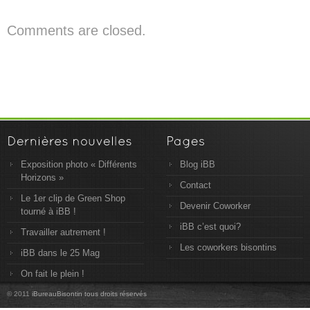
Comments are closed.
Exposition photo « Différents
Blog iBB
Horizons »
Contact
Le 1er clip de Green Shop
Devenir Coworker
tourné à iBB !
iBB c’est quoi?
Travailler autrement !
Les coworkers bisontins
iBB dans le 25 Mag
On fait le plein !
© 2011
iBureauBisontin tous droits réservés