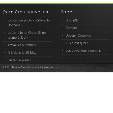
Exposition photo « Différents
Blog iBB
Horizons »
Contact
Le 1er clip de Green Shop
Devenir Coworker
tourné à iBB !
iBB c’est quoi?
Travailler autrement !
Les coworkers bisontins
iBB dans le 25 Mag
On fait le plein !
© 2011
iBureauBisontin tous droits réservés