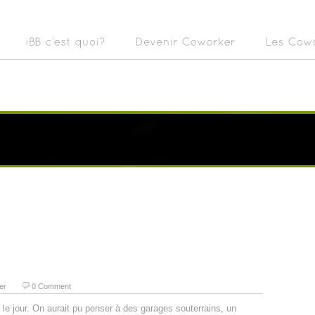
er
0 Comment
le jour. On aurait pu penser à des garages souterrains, un