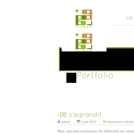
admin
5 juin 2012
Nouveaux cowork
Non, aucune extension du bâtiment ne verra 