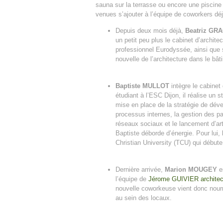
sauna sur la terrasse ou encore une piscine 
venues s’ajouter à l’équipe de coworkers déj
Depuis deux mois déjà,
Beatriz GR
un petit peu plus le cabinet d’archite
professionnel Eurodyssée, ainsi que s
nouvelle de l’architecture dans le bâ
Baptiste MULLOT
intègre le cabine
étudiant à l’ESC Dijon, il réalise un s
mise en place de la stratégie de dév
processus internes, la gestion des pa
réseaux sociaux et le lancement d’arti
Baptiste déborde d’énergie. Pour lui
Christian University (TCU) qui débute
Dernière arrivée,
Marion MOUGEY
es
l’équipe de
Jérome GUIVIER architec
nouvelle coworkeuse vient donc nourrir
au sein des locaux.