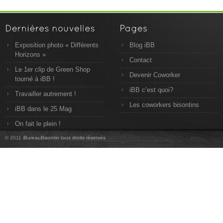
Exposition photo « Différents
Blog iBB
Horizons »
Contact
Le 1er clip de Green Shop
Devenir Coworker
tourné à iBB !
iBB c’est quoi?
Travailler autrement !
Les coworkers bisontins
iBB dans le 25 Mag
On fait le plein !
© 2011
iBureauBisontin tous droits réservés