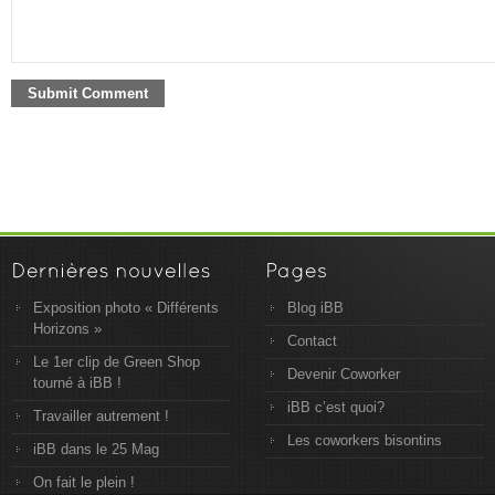
Exposition photo « Différents
Blog iBB
Horizons »
Contact
Le 1er clip de Green Shop
Devenir Coworker
tourné à iBB !
iBB c’est quoi?
Travailler autrement !
Les coworkers bisontins
iBB dans le 25 Mag
On fait le plein !