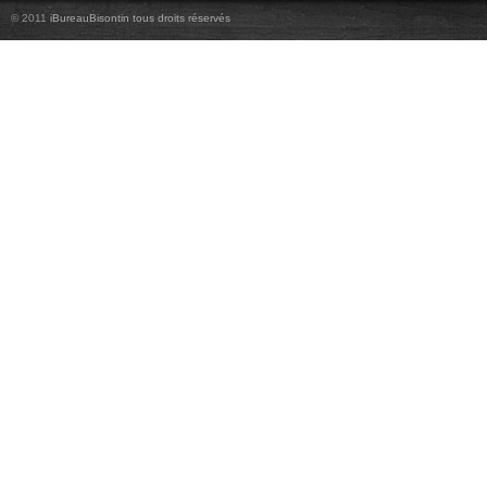
© 2011
iBureauBisontin tous droits réservés